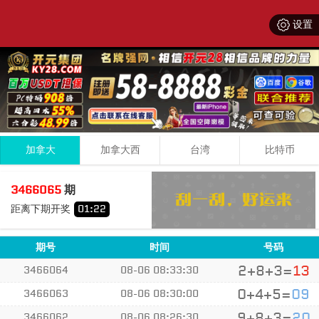
设置
加拿大
加拿大西
台湾
比特币
3
4
2
09
3466065
期
+
+
=
距离下期开奖
01
:
22
小
单
期号
时间
号码
2+8+3=
13
3466064
08-06 08:33:30
0+4+5=
09
3466063
08-06 08:30:00
9+8+3=
20
3466062
08-06 08:26:30